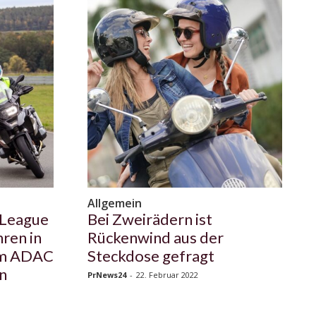
Allgemein
League
Bei Zweirädern ist
ren in
Rückenwind aus der
em ADAC
Steckdose gefragt
n
PrNews24
-
22. Februar 2022