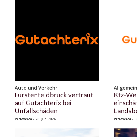
Auto und Verkehr
Allgemei
Fürstenfeldbruck vertraut
Kfz-Wer
auf Gutachterix bei
einschä
Unfallschäden
Landsbe
PrNews24
-
28. Juni 2024
PrNews24
-
3