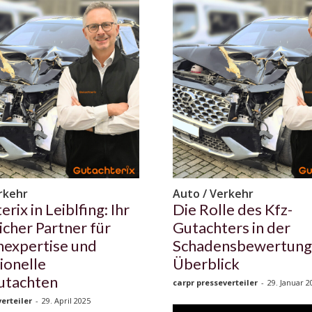
rkehr
Auto / Verkehr
rix in Leiblfing: Ihr
Die Rolle des Kfz-
icher Partner für
Gutachters in der
expertise und
Schadensbewertung 
ionelle
Überblick
utachten
carpr presseverteiler
-
29. Januar 2
erteiler
-
29. April 2025