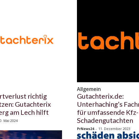
n
Allgemein
tverlust richtig
Gutachterix.de:
tzen: Gutachterix
Unterhaching’s Fac
rg am Lech hilft
für umfassende Kfz-
Schadengutachten
0. Mai 2024
PrNews24
-
11. Dezember 2023