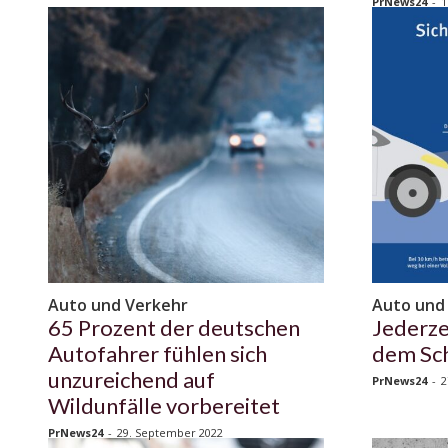
PrNews24
-
1
Auto und Verkehr
Auto und
65 Prozent der deutschen
Jederze
Autofahrer fühlen sich
dem Sc
unzureichend auf
PrNews24
-
2
Wildunfälle vorbereitet
PrNews24
-
29. September 2022