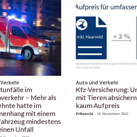
 Verkehr
Auto und Verkehr
htunfälle im
Kfz-Versicherung: Un
verkehr – Mehr als
mit Tieren absichern
ehnte hatte im
kaum Aufpreis
enhang mit einem
PrNews24
-
16. November 2022
fahrzeug mindestens
einen Unfall