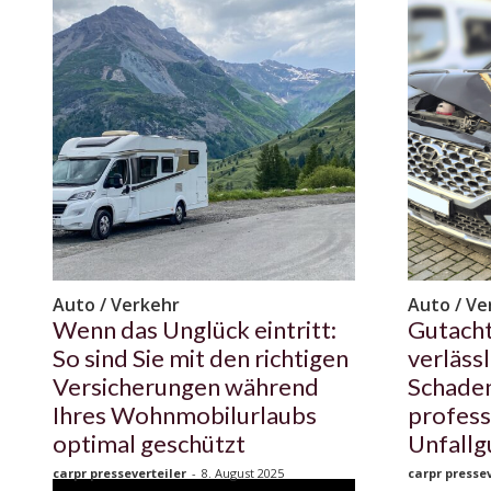
Auto / Verkehr
Auto / Ve
Wenn das Unglück eintritt:
Gutachte
So sind Sie mit den richtigen
verlässl
Versicherungen während
Schaden
Ihres Wohnmobilurlaubs
profess
optimal geschützt
Unfallg
carpr presseverteiler
-
8. August 2025
carpr pressev