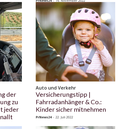
PrNews24
-
16. November 2022
Auto und Verkehr
ng der
Versicherungstipp |
ung zu
Fahrradanhänger & Co.:
t jeder
Kinder sicher mitnehmen
nallt
PrNews24
-
22. Juli 2022