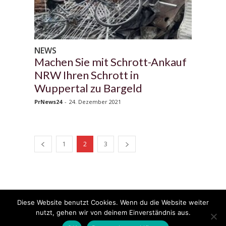
NEWS
Machen Sie mit Schrott-Ankauf
NRW Ihren Schrott in
Wuppertal zu Bargeld
PrNews24
-
24. Dezember 2021
1
2
3
Diese Website benutzt Cookies. Wenn du die Website weiter
© 2020 - 2025 Copyright - KFZzeitung.com
nutzt, gehen wir von deinem Einverständnis aus.
AGB
Datenschutzerklärung
FAQ
Kontakt
Impressum
News