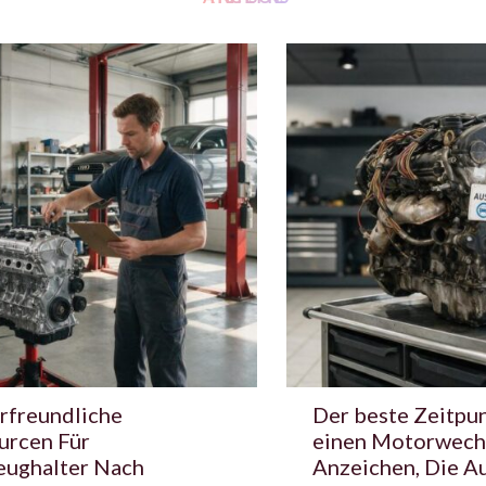
rfreundliche
Der beste Zeitpun
urcen Für
einen Motorwech
eughalter Nach
Anzeichen, Die A