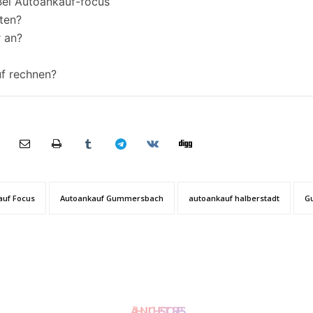
Bei Autoankauf-focus
ten?
 an?
f rechnen?
auf Focus
Autoankauf Gummersbach
autoankauf halberstadt
G
ÄHNLICHE STORIES