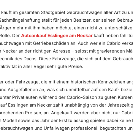
kauft im gesamten Stadtgebiet Gebrauchtwagen aller Art zu u
 Sachmängelhaftung stellt für jeden Besitzer, der seinen Gebra
rger mehr mit ihm haben möchte, einen nicht zu unterschätzend
Rolle. Der
Autoankauf Esslingen am Neckar
kauft neben fahrt
auchtwagen mit Getriebeschäden an. Auch wer ein Cabrio verka
Neckar an der richtigen Adresse – selbst mit gravierenden M
Technik des Dachs. Diese Fahrzeuge, die sich auf dem Gebrauc
aktivität in aller Regel sehr gute Preise.
ter oder Fahrzeuge, die mit einem historischen Kennzeichen 
n und Ausgefallenen an, was sich unmittelbar auf den Kauf- bez
unter Privatleuten während der Cabrio-Saison zu guten Kursen 
auf Esslingen am Neckar zahlt unabhängig von der Jahreszeit 
prechenden Preisen, an. Angekauft werden aber nicht nur Cabri
Modell sowie das Jahr der Erstzulassung spielen dabei keine R
ebrauchtwagen und Unfallwagen professionell begutachten und