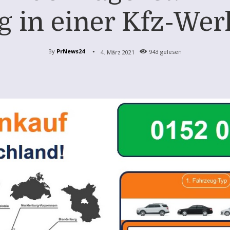
in einer Kfz-Werks
By
PrNews24
4. März 2021
943
gelesen