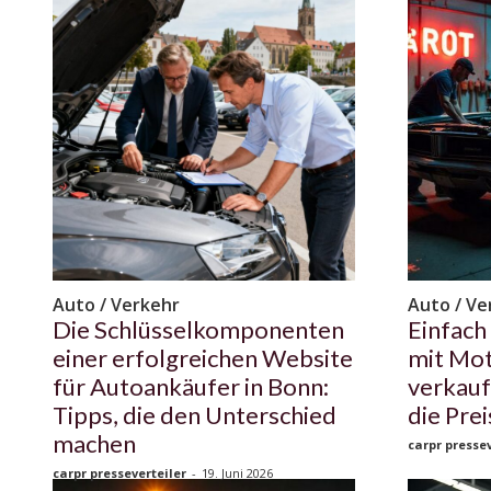
Auto / Verkehr
Auto / Ve
Die Schlüsselkomponenten
Einfach 
einer erfolgreichen Website
mit Mo
für Autoankäufer in Bonn:
verkauf
Tipps, die den Unterschied
die Pre
machen
carpr pressev
carpr presseverteiler
-
19. Juni 2026