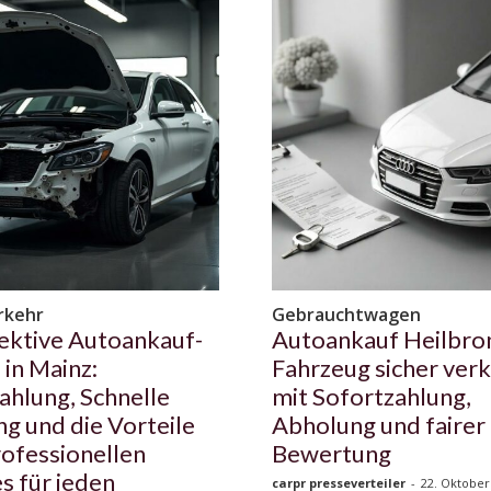
rkehr
Gebrauchtwagen
ektive Autoankauf-
Autoankauf Heilbro
 in Mainz:
Fahrzeug sicher ver
ahlung, Schnelle
mit Sofortzahlung,
g und die Vorteile
Abholung und fairer
rofessionellen
Bewertung
s für jeden
carpr presseverteiler
-
22. Oktober