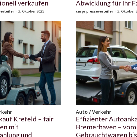
ionell verkaufen
Abwicklung für Ihr 
erteiler
-
3. Oktober 2025
carpr presseverteiler
-
3. Oktober 
rkehr
Auto / Verkehr
auf Krefeld – fair
Effizienter Autoanka
en mit
Bremerhaven – vom
ahlung und
Gebrauchtwagen bi