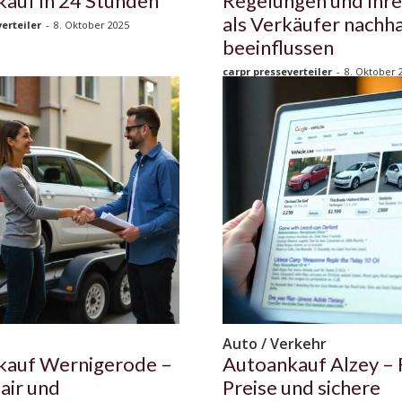
auf in 24 Stunden
Regelungen und Ihre
als Verkäufer nachha
erteiler
-
8. Oktober 2025
beeinflussen
carpr presseverteiler
-
8. Oktober 
n
Auto / Verkehr
kauf Wernigerode –
Autoankauf Alzey – 
fair und
Preise und sichere