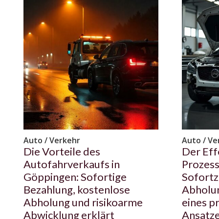
Auto / Verkehr
Auto / Ve
Die Vorteile des
Der Eff
Autofahrverkaufs in
Prozess
Göppingen: Sofortige
Sofortz
Bezahlung, kostenlose
Abholun
Abholung und risikoarme
eines p
Abwicklung erklärt
Ansatze