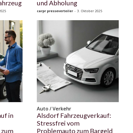
Fahrzeug
und Abholung
2025
carpr presseverteiler
-
3. Oktober 2025
Auto / Verkehr
uf in
Alsdorf Fahrzeugverkauf:
Stressfrei vom
s zum
Problemauto zum Bargeld