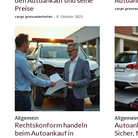
den Autoankauf und seine
Autoank
Preise
carpr pressev
carpr presseverteiler
-
8. Oktober 2025
Allgemein
Allgemei
Rechtskonform handeln
Autoan
beim Autoankauf in
Sicher, 