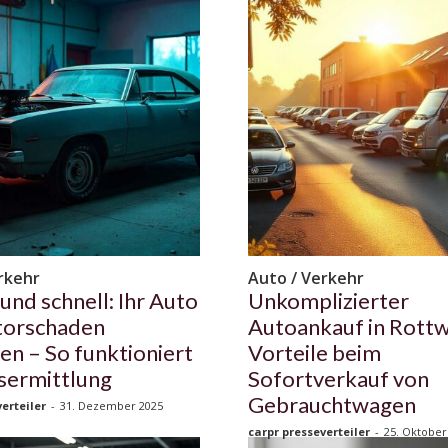
rkehr
Auto / Verkehr
und schnell: Ihr Auto
Unkomplizierter
torschaden
Autoankauf in Rottwe
en – So funktioniert
Vorteile beim
isermittlung
Sofortverkauf von
Gebrauchtwagen
erteiler
-
31. Dezember 2025
carpr presseverteiler
-
25. Oktober