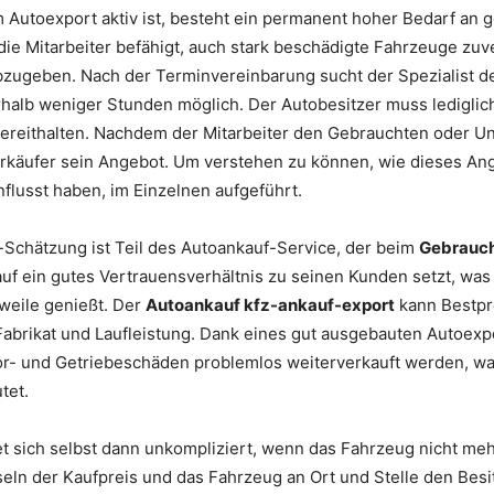
m Autoexport aktiv ist, besteht ein permanent hoher Bedarf an
e die Mitarbeiter befähigt, auch stark beschädigte Fahrzeuge zu
zugeben. Nach der Terminvereinbarung sucht der Spezialist de
erhalb weniger Stunden möglich. Der Autobesitzer muss lediglic
ereithalten. Nachdem der Mitarbeiter den Gebrauchten oder U
Verkäufer sein Angebot. Um verstehen zu können, wie dieses 
nflusst haben, im Einzelnen aufgeführt.
Schätzung ist Teil des Autoankauf-Service, der beim
Gebrauch
uf ein gutes Vertrauensverhältnis zu seinen Kunden setzt, was
weile genießt. Der
Autoankauf kfz-ankauf-export
kann Bestpre
 Fabrikat und Laufleistung. Dank eines gut ausgebauten Autoe
r- und Getriebeschäden problemlos weiterverkauft werden, wa
tet.
t sich selbst dann unkompliziert, wenn das Fahrzeug nicht m
eln der Kaufpreis und das Fahrzeug an Ort und Stelle den Besitz