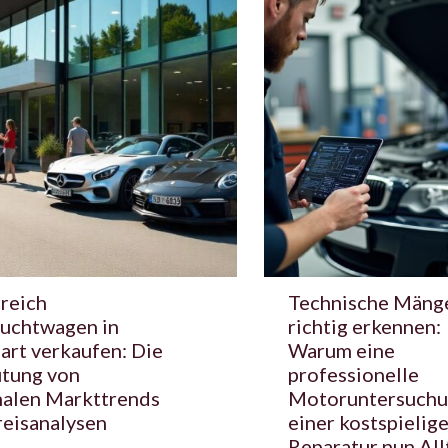
greich
Technische Mäng
uchtwagen in
richtig erkennen:
art verkaufen: Die
Warum eine
tung von
professionelle
nalen Markttrends
Motoruntersuchu
reisanalysen
einer kostspielig
Reparatur nun All