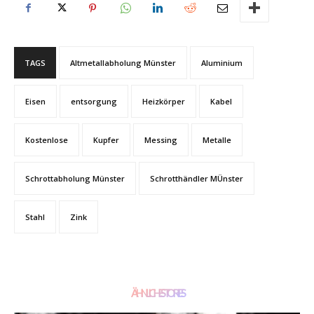
TAGS
Altmetallabholung Münster
Aluminium
Eisen
entsorgung
Heizkörper
Kabel
Kostenlose
Kupfer
Messing
Metalle
Schrottabholung Münster
Schrotthändler MÜnster
Stahl
Zink
ÄHNLICHE STORIES