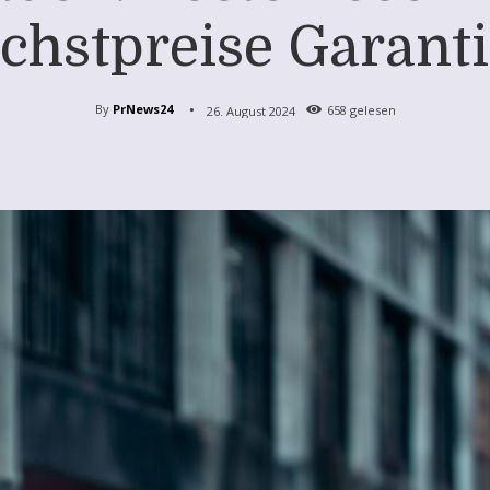
chstpreise Garanti
By
PrNews24
26. August 2024
658
gelesen