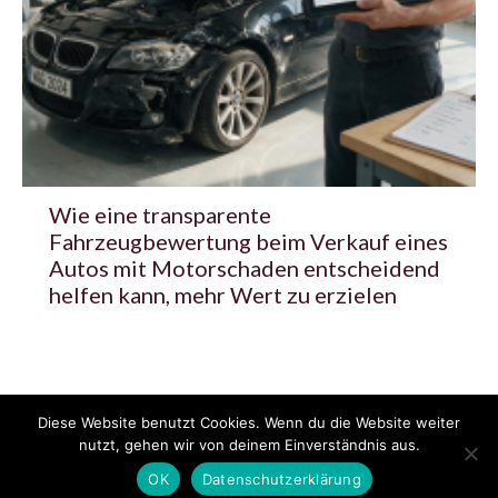
Wie eine transparente
Fahrzeugbewertung beim Verkauf eines
Autos mit Motorschaden entscheidend
helfen kann, mehr Wert zu erzielen
Diese Website benutzt Cookies. Wenn du die Website weiter
© 2020 - 2025 Copyright - KFZzeitung.com
nutzt, gehen wir von deinem Einverständnis aus.
AGB
Datenschutzerklärung
FAQ
Kontakt
Impressum
News
OK
Datenschutzerklärung
Pressemitteilung veröffentlichen