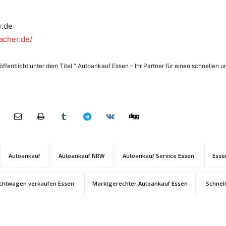
r.de
acher.de/
fentlicht unter dem Titel “ Autoankauf Essen – Ihr Partner für einen schnellen u
Autoankauf
Autoankauf NRW
Autoankauf Service Essen
Esse
chtwagen verkaufen Essen
Marktgerechter Autoankauf Essen
Schnel