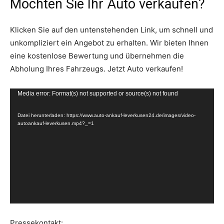
Möchten Sie Ihr Auto verkaufen?
Klicken Sie auf den untenstehenden Link, um schnell und
unkompliziert ein Angebot zu erhalten. Wir bieten Ihnen
eine kostenlose Bewertung und übernehmen die
Abholung Ihres Fahrzeugs. Jetzt Auto verkaufen!
V
Media error: Format(s) not supported or source(s) not found
i
Datei herunterladen: https://www.auto-ankauf-leverkusen24.de/images/video-
d
autoankauf-leverkusen.mp4?_=1
e
o
-
P
l
a
y
Pressekontakt: