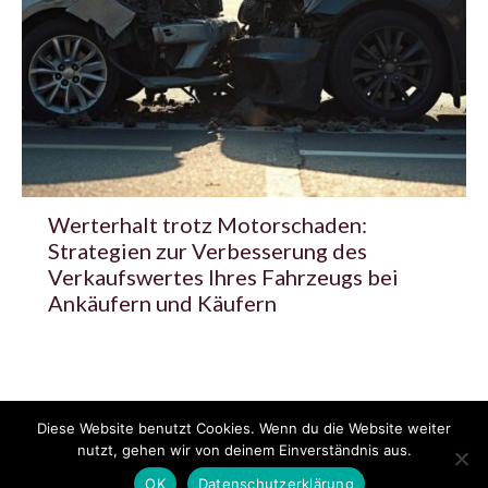
Werterhalt trotz Motorschaden:
Strategien zur Verbesserung des
Verkaufswertes Ihres Fahrzeugs bei
Ankäufern und Käufern
Diese Website benutzt Cookies. Wenn du die Website weiter
© 2020 - 2025 Copyright - KFZzeitung.com
nutzt, gehen wir von deinem Einverständnis aus.
AGB
Datenschutzerklärung
FAQ
Kontakt
Impressum
News
OK
Datenschutzerklärung