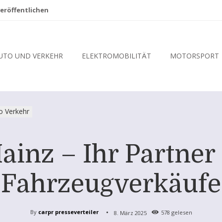
eröffentlichen
UTO UND VERKEHR
ELEKTROMOBILITÄT
MOTORSPORT
o Verkehr
inz – Ihr Partner f
Fahrzeugverkäufe
By
carpr presseverteiler
8. März 2025
578
gelesen