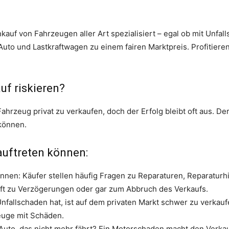
kauf von Fahrzeugen aller Art spezialisiert – egal ob mit Unf
Auto und Lastkraftwagen zu einem fairen Marktpreis. Profitiere
uf riskieren?
ahrzeug privat zu verkaufen, doch der Erfolg bleibt oft aus. Der
können.
 auftreten können:
nnen: Käufer stellen häufig Fragen zu Reparaturen, Reparaturhi
oft zu Verzögerungen oder gar zum Abbruch des Verkaufs.
 Unfallschaden hat, ist auf dem privaten Markt schwer zu verka
euge mit Schäden.
 Auto, das nicht mehr fährt? Ein Motorschaden macht den Verka