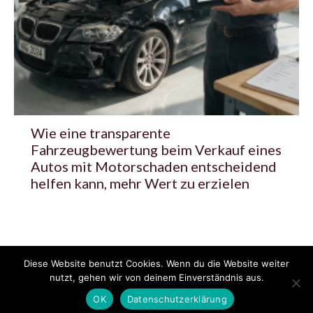
Wie eine transparente
Fahrzeugbewertung beim Verkauf eines
Autos mit Motorschaden entscheidend
helfen kann, mehr Wert zu erzielen
Diese Website benutzt Cookies. Wenn du die Website weiter
© 2020 - 2025 Copyright - KFZzeitung.com
nutzt, gehen wir von deinem Einverständnis aus.
AGB
Datenschutzerklärung
FAQ
Kontakt
Impressum
News
OK
Datenschutzerklärung
Pressemitteilung veröffentlichen