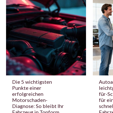
Die 5 wichtigsten
Autoa
Punkte einer
leicht
erfolgreichen
für-Sc
Motorschaden-
für ei
Diagnose: So bleibt Ihr
schne
Fahrzeug in Topform
Fahrz