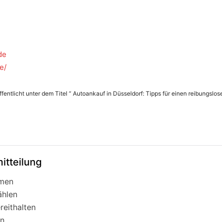
de
e/
fentlicht unter dem Titel “ Autoankauf in Düsseldorf: Tipps für einen reibungslos
itteilung
mmen
ählen
reithalten
en