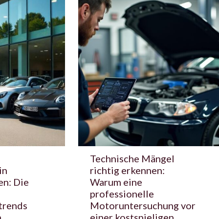
Technische Mängel
in
richtig erkennen:
en: Die
Warum eine
professionelle
trends
Motoruntersuchung vor
n
einer kostspieligen