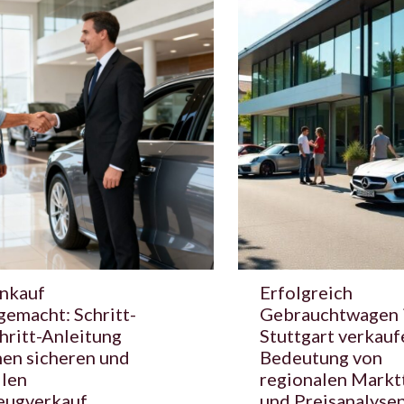
nkauf
Erfolgreich
gemacht: Schritt-
Gebrauchtwagen 
hritt-Anleitung
Stuttgart verkauf
nen sicheren und
Bedeutung von
llen
regionalen Markt
eugverkauf
und Preisanalyse