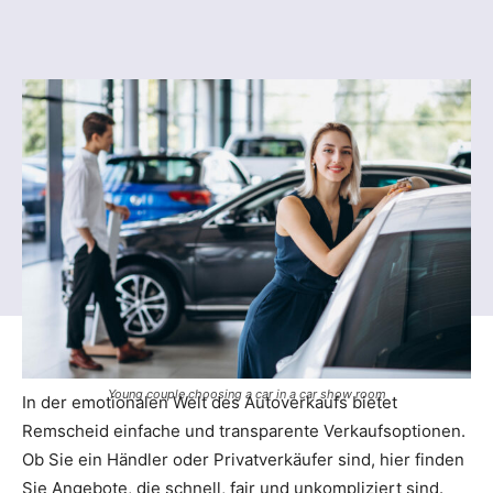
Young couple choosing a car in a car show room
In der emotionalen Welt des Autoverkaufs bietet
Remscheid einfache und transparente Verkaufsoptionen.
Ob Sie ein Händler oder Privatverkäufer sind, hier finden
Sie Angebote, die schnell, fair und unkompliziert sind.