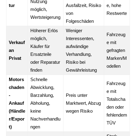
Nutzung
tur
Ausfallzeit, Risiko
e, hohe
möglich,
von
Restwerte
Wertsteigerung
Folgeschäden
Höherer Erlös
Weniger
Fahrzeug
möglich,
Interessenten,
Verkauf
e mit
Käufer für
aufwändige
an
gefragten
Ersatzteile
Verhandlung,
Privat
Marken/M
oder Reparatur
Risiko bei
odellen
finden
Gewährleistung
Motors
Schnelle
Fahrzeug
chaden
Abwicklung,
e mit
-
Barzahlung,
Preis unter
Totalscha
Ankauf
Abholung,
Marktwert, Abzug
den oder
(Händle
keine
wegen Risiko
fehlendem
r/Expor
Nachverhandlu
TÜV
t)
ngen