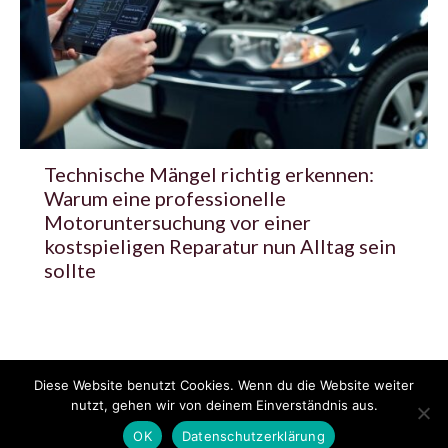
Technische Mängel richtig erkennen:
Warum eine professionelle
Motoruntersuchung vor einer
kostspieligen Reparatur nun Alltag sein
sollte
Diese Website benutzt Cookies. Wenn du die Website weiter
© 2020 - 2025 Copyright - KFZzeitung.com
nutzt, gehen wir von deinem Einverständnis aus.
AGB
Datenschutzerklärung
FAQ
Kontakt
Impressum
News
OK
Datenschutzerklärung
Pressemitteilung veröffentlichen