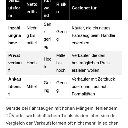
Verka
Auf
Netto
Risik
ufsfor
wa
Geeignet für
erlös
o
m
nd
Seh
Inzahl
Niedri
Käufer, die ein neues
r
Gerin
ungna
g bis
Fahrzeug beim Händler
geri
g
hme
mittel
erwerben
ng
Privat
Mittel
Verkäufer, die den
Hoc
verkau
Hoch
bis
bestmöglichen Preis
h
f
hoch
erzielen wollen
Ankau
Verkäufer mit Zeitdruck
Ger
Gerin
fdiens
Mittel
oder ohne Lust auf
ing
g
t
Formalitäten
Gerade bei Fahrzeugen mit hohen Mängeln, fehlendem
TÜV oder wirtschaftlichem Totalschaden lohnt sich der
Vergleich der Verkaufsformen oft nicht mehr. In solchen