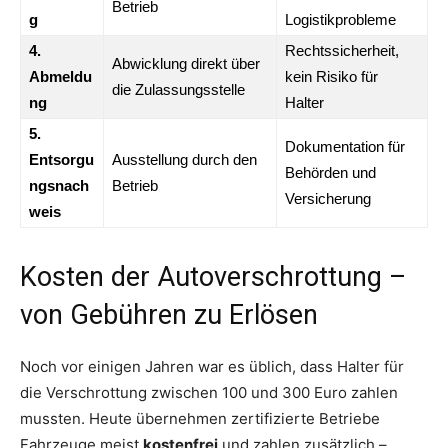
Betrieb
g
Logistikprobleme
4.
Rechtssicherheit,
Abwicklung direkt über
Abmeldu
kein Risiko für
die Zulassungsstelle
ng
Halter
5.
Dokumentation für
Entsorgu
Ausstellung durch den
Behörden und
ngsnach
Betrieb
Versicherung
weis
Kosten der Autoverschrottung –
von Gebühren zu Erlösen
Noch vor einigen Jahren war es üblich, dass Halter für
die Verschrottung zwischen 100 und 300 Euro zahlen
mussten. Heute übernehmen zertifizierte Betriebe
Fahrzeuge meist
kostenfrei
und zahlen zusätzlich –