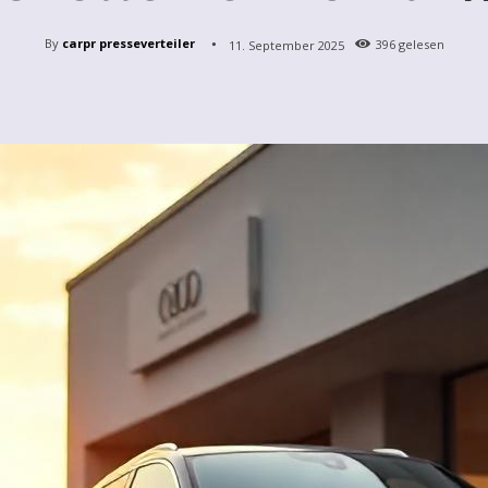
By
carpr presseverteiler
11. September 2025
396
gelesen