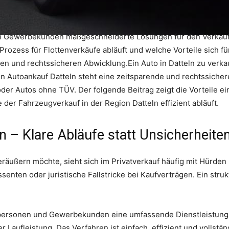
uch Gewerbekunden maßgeschneiderte Lösungen für den Verkauf
 Prozess für Flottenverkäufe abläuft und welche Vorteile sich 
sen und rechtssicheren Abwicklung.Ein Auto in Datteln zu verk
n Autoankauf Datteln steht eine zeitsparende und rechtssicher
er Autos ohne TÜV. Der folgende Beitrag zeigt die Vorteile ei
 der Fahrzeugverkauf in der Region Datteln effizient abläuft.
n – Klare Abläufe statt Unsicherheite
äußern möchte, sieht sich im Privatverkauf häufig mit Hürden 
enten oder juristische Fallstricke bei Kaufverträgen. Ein stru
tpersonen und Gewerbekunden eine umfassende Dienstleistung 
Laufleistung. Das Verfahren ist einfach, effizient und vollstän