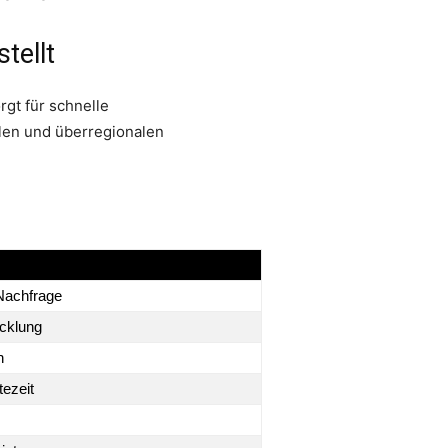
tellt
rgt für schnelle
len und überregionalen
 Nachfrage
icklung
n
ezeit