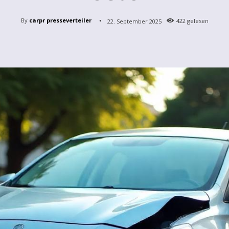
By
carpr presseverteiler
22. September 2025
422
gelesen