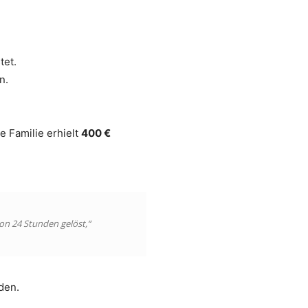
tet.
n.
 Familie erhielt
400 €
on 24 Stunden gelöst,“
den.