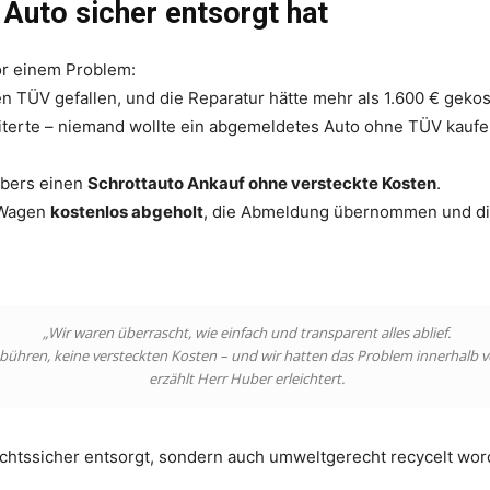
 Auto sicher entsorgt hat
or einem Problem:
en TÜV gefallen, und die Reparatur hätte mehr als 1.600 € gekos
iterte – niemand wollte ein abgemeldetes Auto ohne TÜV kaufe
ubers einen
Schrottauto Ankauf ohne versteckte Kosten
.
 Wagen
kostenlos abgeholt
, die Abmeldung übernommen und die
„Wir waren überrascht, wie einfach und transparent alles ablief.
bühren, keine versteckten Kosten – und wir hatten das Problem innerhalb v
erzählt Herr Huber erleichtert.
rechtssicher entsorgt, sondern auch umweltgerecht recycelt wor