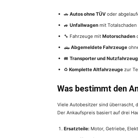
🚗
Autos ohne TÜV
oder abgelau
🚙
Unfallwagen
mit Totalschaden
🔧 Fahrzeuge mit
Motorschaden
🛻
Abgemeldete Fahrzeuge
ohne
🚐
Transporter und Nutzfahrzeu
♻️
Komplette Altfahrzeuge
zur Te
Was bestimmt den An
Viele Autobesitzer sind überrascht,
Der Ankaufspreis basiert auf drei Ha
Ersatzteile:
Motor, Getriebe, Elek