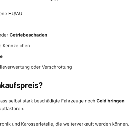
fene HU/AU
oder
Getriebeschaden
 Kennzeichen
ge
ileverwertung oder Verschrottung
kaufspreis?
 dass selbst stark beschädigte Fahrzeuge noch
Geld bringen
.
uptfaktoren:
tronik und Karosserieteile, die weiterverkauft werden können.