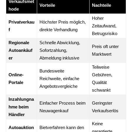
Verkaufsmet
Vorteile
Nachteile
hode
Hoher
Privatverkau
Höchster Preis möglich,
Zeitaufwand,
f
direkte Verhandlung
Betrugsrisiko
Regionale
Schnelle Abwicklung,
Preis oft unter
Autoankäuf
Sofortzahlung,
Marktwert
er
Abmeldung inklusive
Teilweise
Bundesweite
Online-
Gebühren,
Reichweite, einfache
Portale
Qualität
Angebotsvergleiche
schwankt
Inzahlungna
Einfacher Prozess beim
Geringster
hme beim
Neuwagenkauf
Verkaufserlös
Händler
Keine
Autoauktion
Bietverfahren kann den
garantierte