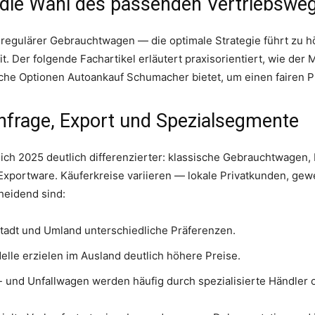
die Wahl des passenden Vertriebsweg
egulärer Gebrauchtwagen — die optimale Strategie führt zu hö
. Der folgende Fachartikel erläutert praxisorientiert, wie der M
e Optionen Autoankauf Schumacher bietet, um einen fairen Pr
hfrage, Export und Spezialsegmente
ch 2025 deutlich differenzierter: klassische Gebrauchtwagen,
xportware. Käuferkreise variieren — lokale Privatkunden, gewer
heidend sind:
tadt und Umland unterschiedliche Präferenzen.
le erzielen im Ausland deutlich höhere Preise.
und Unfallwagen werden häufig durch spezialisierte Händler 