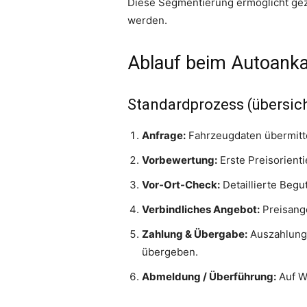
Diese Segmentierung ermöglicht gez
werden.
Ablauf beim Autoank
Standardprozess (übersich
Anfrage:
Fahrzeugdaten übermitte
Vorbewertung:
Erste Preisorient
Vor-Ort-Check:
Detaillierte Begu
Verbindliches Angebot:
Preisange
Zahlung & Übergabe:
Auszahlung 
übergeben.
Abmeldung / Überführung:
Auf W