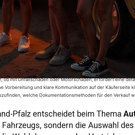
, ob mit Unfallschäden oder Motorschäden, erfordert eine detai
e Vorbereitung und klare Kommunikation auf der Käuferseite kö
uszufinden, welche Dokumentationsmethoden für den Verkauf wi
and-Pfalz entscheidet beim Thema
Au
s Fahrzeugs, sondern die Auswahl des 