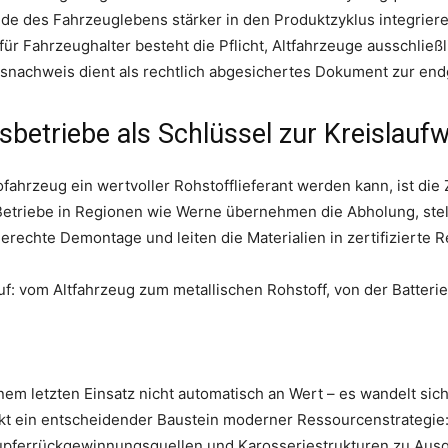
e des Fahrzeuglebens stärker in den Produktzyklus integriere
h für Fahrzeughalter besteht die Pflicht, Altfahrzeuge ausschli
gsnachweis dient als rechtlich abgesichertes Dokument zur en
betriebe als Schlüssel zur Kreislaufw
ahrzeug ein wertvoller Rohstofflieferant werden kann, ist die
etriebe in Regionen wie Werne übernehmen die Abholung, stell
hgerechte Demontage und leiten die Materialien in zertifizierte 
lauf: vom Altfahrzeug zum metallischen Rohstoff, von der Batter
nem letzten Einsatz nicht automatisch an Wert – es wandelt sich
kt ein entscheidender Baustein moderner Ressourcenstrategie
Kupferrückgewinnungsquellen und Karosseriestrukturen zu Aus