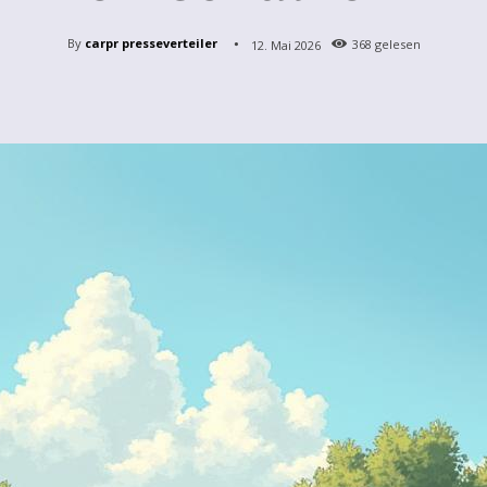
By
carpr presseverteiler
12. Mai 2026
368
gelesen