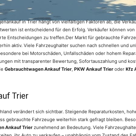
ankauf in Trier hängt von vielfältigen Faktoren ab, die Verkäuf
twerten ist entscheidend für den Erfolg. Verkäufer können v
rte Entscheidungen zu treffen.Der Markt für gebrauchte Fahrzeug
erhin aktiv. Viele Fahrzeughalter suchen nach schnellen und un
esondere bei Motorschäden, Unfallschäden oder hohem Reparatu
ungen mit transparenter Bewertung, Sofortauszahlung und kos
ie
Gebrauchtwagen Ankauf Trier
,
PKW Ankauf Trier
oder
Kfz 
uf Trier
land verändert sich sichtbar. Steigende Reparaturkosten, hoh
dass gebrauchte Fahrzeuge weiterhin stark gefragt bleiben. Be
n Ankauf Trier
zunehmend an Bedeutung. Viele Fahrzeughalter
eiten, ihr Auto zu verkaufen – unabhängig vom Zustand des Fa