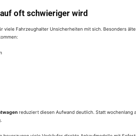
auf oft schwieriger wird
für viele Fahrzeughalter Unsicherheiten mit sich. Besonders ält
 kommen:
n
htwagen
reduziert diesen Aufwand deutlich. Statt wochenlang a
.
n bevorzugen viele Verkäufer direkte Ankaufmodelle mit Sofort