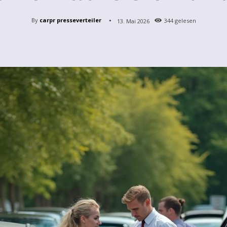
By
carpr presseverteiler
13. Mai 2026
344
gelesen