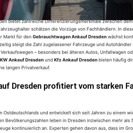
en bietet zahlreiche Differenzierungsmerkmale zwischen dem 
Fahrzeughalter schätzen die Vorzüge von Fachhändlern. In diesem
er Markt für den
Gebrauchtwagen Ankauf Dresden
wächst konti
eitig steigt die Zahl zugelassener Fahrzeuge und Autohändler 
 Verkaufswegen – besonders bei älteren Autos, Unfallwagen o
KW Ankauf Dresden
und
Kfz Ankauf Dresden
bieten häufig d
e langen Privatverkauf.
f Dresden profitiert vom starken F
 Ostdeutschlands und entwickelt sich seit Jahren zu einem wic
len Bevölkerungszahlen leben in Dresden inzwischen mehr als 
rzeuge kontinuierlich an. Experten gehen davon aus, dass im 