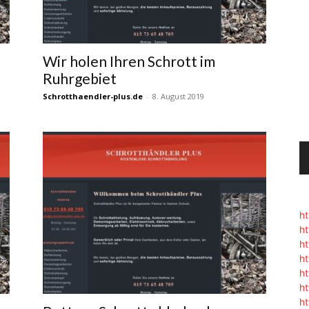
Wir holen Ihren Schrott im
Ruhrgebiet
Schrotthaendler-plus.de
-
8. August 2019
h
h
h
h
h
h
h