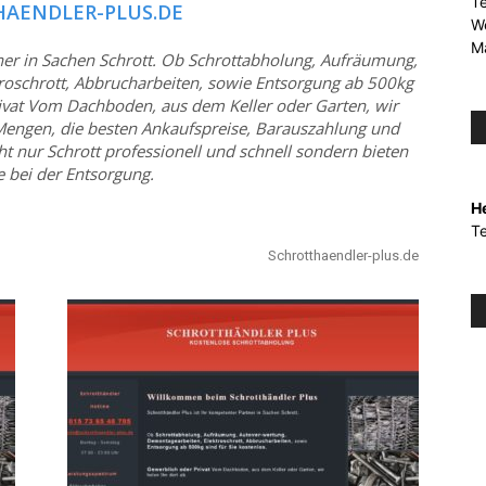
T
AENDLER-PLUS.DE
W
Ma
tner in Sachen Schrott. Ob Schrottabholung, Aufräumung,
roschrott, Abbrucharbeiten, sowie Entsorgung ab 500kg
rivat Vom Dachboden, aus dem Keller oder Garten, wir
 Mengen, die besten Ankaufspreise, Barauszahlung und
t nur Schrott professionell und schnell sondern bieten
fe bei der Entsorgung.
H
T
Schrotthaendler-plus.de