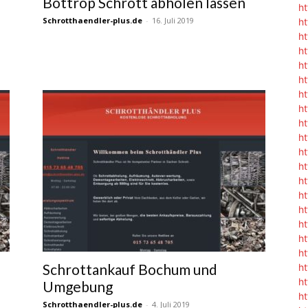
Bottrop Schrott abholen lassen
h
Schrotthaendler-plus.de
-
16. Juli 2019
ht
h
h
h
h
h
h
h
h
h
h
h
h
h
h
ht
h
Schrottankauf Bochum und
h
h
Umgebung
h
Schrotthaendler-plus.de
-
4. Juli 2019