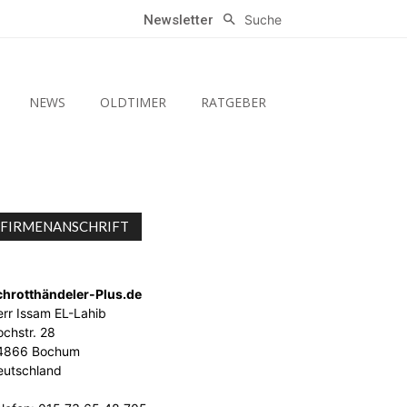
Suche
Newsletter
NEWS
OLDTIMER
RATGEBER
FIRMENANSCHRIFT
chrotthändeler-Plus.de
rr Issam EL-Lahib
chstr. 28
4866 Bochum
eutschland