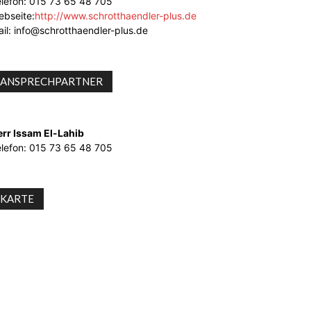
elefon: 015 73 65 48 705
ebseite:
http://www.schrotthaendler-plus.de
il: info@schrotthaendler-plus.de
ANSPRECHPARTNER
err Issam El-Lahib
elefon: 015 73 65 48 705
KARTE