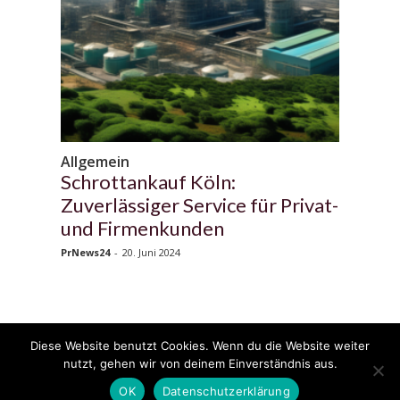
Allgemein
Schrottankauf Köln:
Zuverlässiger Service für Privat-
und Firmenkunden
PrNews24
-
20. Juni 2024
Diese Website benutzt Cookies. Wenn du die Website weiter
© 2020 - 2025 Copyright - KFZzeitung.com
nutzt, gehen wir von deinem Einverständnis aus.
AGB
Datenschutzerklärung
FAQ
Kontakt
Impressum
News
OK
Datenschutzerklärung
Pressemitteilung veröffentlichen