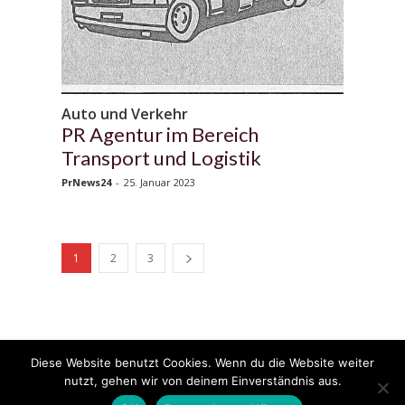
Auto und Verkehr
PR Agentur im Bereich
Transport und Logistik
PrNews24
-
25. Januar 2023
1
2
3
Diese Website benutzt Cookies. Wenn du die Website weiter
© 2020 - 2025 Copyright - KFZzeitung.com
nutzt, gehen wir von deinem Einverständnis aus.
AGB
Datenschutzerklärung
FAQ
Kontakt
Impressum
News