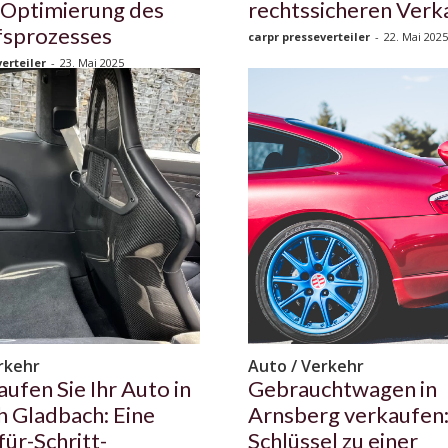
 Optimierung des
rechtssicheren Verk
fsprozesses
carpr presseverteiler
-
22. Mai 2025
erteiler
-
23. Mai 2025
rkehr
Auto / Verkehr
aufen Sie Ihr Auto in
Gebrauchtwagen in
h Gladbach: Eine
Arnsberg verkaufen:
für-Schritt-
Schlüssel zu einer