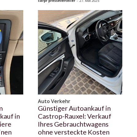
carpr presseverteiler
-
27. Mai 2025
Auto Verkehr
m
Günstiger Autoankauf in
auf in
Castrop-Rauxel: Verkauf
iere
Ihres Gebrauchtwagens
inen
ohne versteckte Kosten