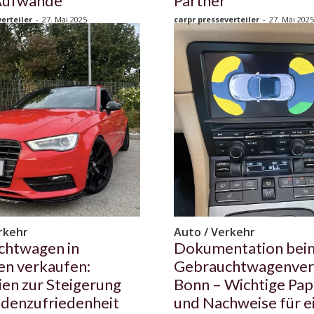
Aufwände
Partner
erteiler
-
27. Mai 2025
carpr presseverteiler
-
27. Mai 2025
rkehr
Auto / Verkehr
chtwagen in
Dokumentation bei
en verkaufen:
Gebrauchtwagenverk
ien zur Steigerung
Bonn – Wichtige Pap
denzufriedenheit
und Nachweise für e