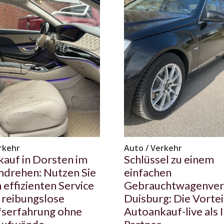
rkehr
Auto / Verkehr
auf in Dorsten im
Schlüssel zu einem
drehen: Nutzen Sie
einfachen
 effizienten Service
Gebrauchtwagenverk
e reibungslose
Duisburg: Die Vortei
fserfahrung ohne
Autoankauf-live als I