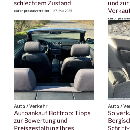
schlechtem Zustand
und zur
Verkau
carpr presseverteiler
-
27. Mai 2025
carpr pressev
Auto / Verkehr
Auto / Ve
Autoankauf Bottrop: Tipps
So verk
zur Bewertung und
Bergisc
Preisgestaltung Ihres
Schritt-