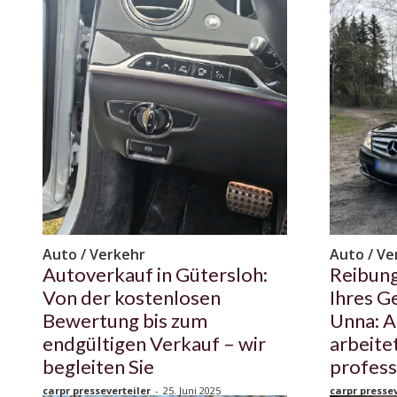
Auto / Verkehr
Auto / Ve
Autoverkauf in Gütersloh:
Reibung
Von der kostenlosen
Ihres G
Bewertung bis zum
Unna: A
endgültigen Verkauf – wir
arbeite
begleiten Sie
profess
carpr presseverteiler
-
25. Juni 2025
carpr pressev