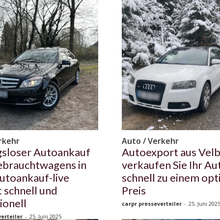
rkehr
Auto / Verkehr
sloser Autoankauf
Autoexport aus Velb
ebrauchtwagens in
verkaufen Sie Ihr Au
utoankauf-live
schnell zu einem op
t schnell und
Preis
ionell
carpr presseverteiler
-
25. Juni 202
erteiler
-
25. Juni 2025