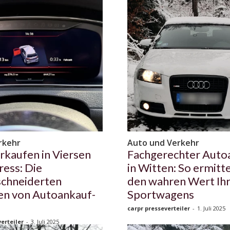
rkehr
Auto und Verkehr
rkaufen in Viersen
Fachgerechter Auto
ress: Die
in Witten: So ermitte
chneiderten
den wahren Wert Ih
en von Autoankauf-
Sportwagens
carpr presseverteiler
-
1. Juli 2025
erteiler
-
3. Juli 2025