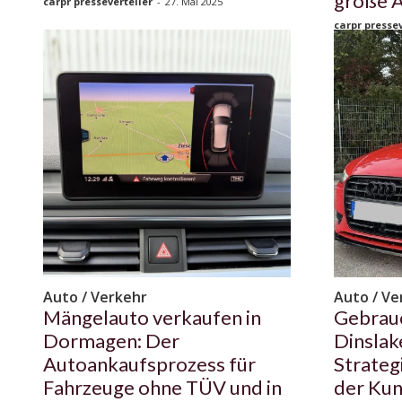
große 
carpr presseverteiler
-
27. Mai 2025
carpr pressev
Auto / Verkehr
Auto / Ve
Mängelauto verkaufen in
Gebrau
Dormagen: Der
Dinslak
Autoankaufsprozess für
Strateg
Fahrzeuge ohne TÜV und in
der Kun