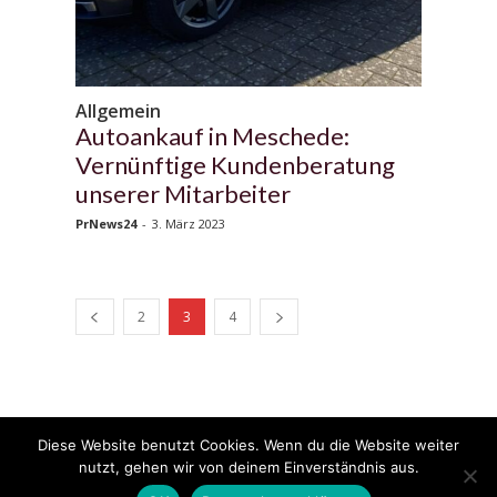
Allgemein
Autoankauf in Meschede:
Vernünftige Kundenberatung
unserer Mitarbeiter
PrNews24
-
3. März 2023
2
3
4
Diese Website benutzt Cookies. Wenn du die Website weiter
© 2020 - 2025 Copyright - KFZzeitung.com
nutzt, gehen wir von deinem Einverständnis aus.
AGB
Datenschutzerklärung
FAQ
Kontakt
Impressum
News