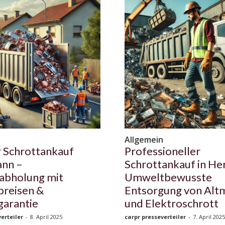
n
Allgemein
 Schrottankauf
Professioneller
nn –
Schrottankauf in He
abholung mit
Umweltbewusste
preisen &
Entsorgung von Altm
garantie
und Elektroschrott
erteiler
-
8. April 2025
carpr presseverteiler
-
7. April 2025