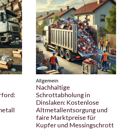
Allgemein
Nachhaltige
rford:
Schrottabholung in
Dinslaken: Kostenlose
etall
Altmetallentsorgung und
faire Marktpreise für
Kupfer und Messingschrott