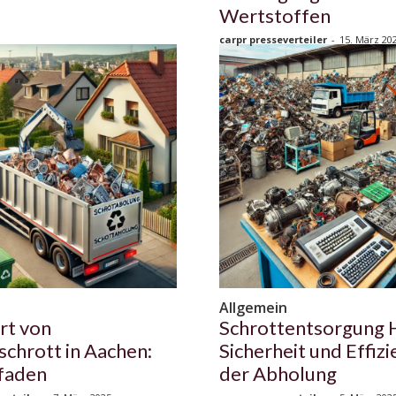
Wertstoffen
carpr presseverteiler
-
15. März 20
n
Allgemein
rt von
Schrottentsorgung 
schrott in Aachen:
Sicherheit und Effizi
tfaden
der Abholung