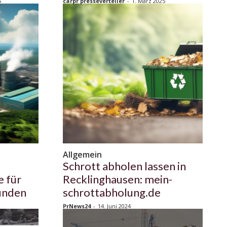
5
carpr presseverteiler
-
1. März 2025
Allgemein
Schrott abholen lassen in
e für
Recklinghausen: mein-
unden
schrottabholung.de
PrNews24
-
14. Juni 2024