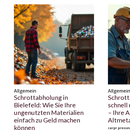
Allgemein
Allgemei
Schrottabholung in
Schrott
Bielefeld: Wie Sie Ihre
schnell
ungenutzten Materialien
– Ihre A
einfach zu Geld machen
Altmeta
können
carpr pressev