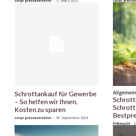
carpr presseverteiler
-
11. März 2025
carpr pressev
Allgemei
Schrottankauf für Gewerbe
Schrott
– So helfen wir Ihnen,
Schrott
Kosten zu sparen
Bestpre
carpr presseverteiler
-
18. September 2024
PrNews24
-
2