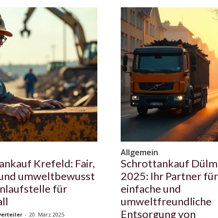
n
Allgemein
ankauf Krefeld: Fair,
Schrottankauf Dül
 und umweltbewusst
2025: Ihr Partner für
nlaufstelle für
einfache und
ll
umweltfreundliche
Entsorgung von
erteiler
-
20. März 2025