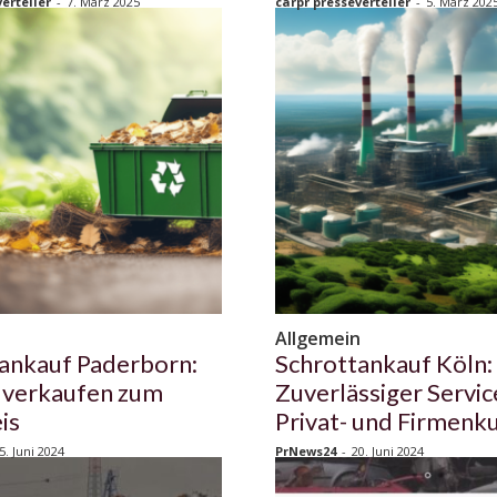
erteiler
-
7. März 2025
carpr presseverteiler
-
5. März 202
n
Allgemein
ankauf Paderborn:
Schrottankauf Köln:
 verkaufen zum
Zuverlässiger Servic
is
Privat- und Firmenk
5. Juni 2024
PrNews24
-
20. Juni 2024