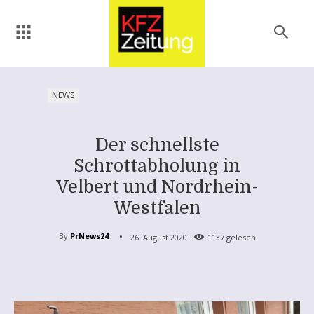
NEWS
Der schnellste
Schrottabholung in
Velbert und Nordrhein-
Westfalen
By
PrNews24
26. August 2020
1137
gelesen