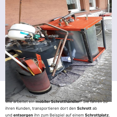
Wie arbeitet ein
mobiler Schrotthändler
? Sie fahren zu
ihren Kunden, transportieren dort den
Schrott
ab
und
entsorgen
ihn zum Beispiel auf einem
Schrottplatz
.