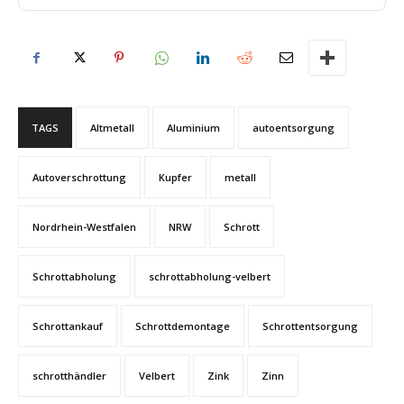
TAGS
Altmetall
Aluminium
autoentsorgung
Autoverschrottung
Kupfer
metall
Nordrhein-Westfalen
NRW
Schrott
Schrottabholung
schrottabholung-velbert
Schrottankauf
Schrottdemontage
Schrottentsorgung
schrotthändler
Velbert
Zink
Zinn