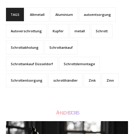
TAGS
Altmetall
Aluminium
autoentsorgung
Autoverschrottung
Kupfer
metall
Schrott
Schrottabholung
Schrottankauf
Schrottankauf Düsseldorf
Schrottdemontage
Schrottentsorgung
schrotthändler
Zink
Zinn
ÄHNLICHE STORIES