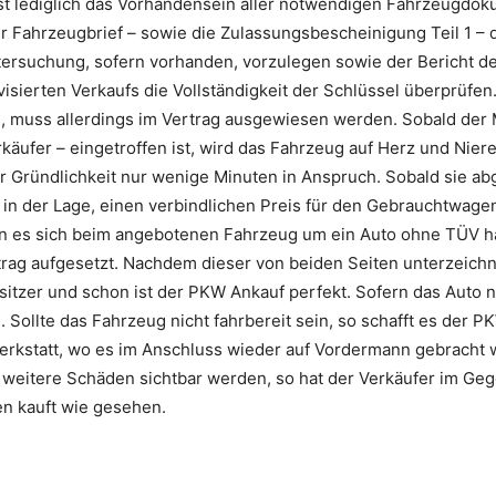
st lediglich das Vorhandensein aller notwendigen Fahrzeugdoku
r Fahrzeugbrief – sowie die Zulassungsbescheinigung Teil 1 –
tersuchung, sofern vorhanden, vorzulegen sowie der Bericht
avisierten Verkaufs die Vollständigkeit der Schlüssel überprüfen
g, muss allerdings im Vertrag ausgewiesen werden. Sobald der
ufer – eingetroffen ist, wird das Fahrzeug auf Herz und Niere
 Gründlichkeit nur wenige Minuten in Anspruch. Sobald sie abge
in der Lage, einen verbindlichen Preis für den Gebrauchtwage
nn es sich beim angebotenen Fahrzeug um ein Auto ohne TÜV ha
trag aufgesetzt. Nachdem dieser von beiden Seiten unterzeichn
tzer und schon ist der PKW Ankauf perfekt. Sofern das Auto 
Sollte das Fahrzeug nicht fahrbereit sein, so schafft es der P
erkstatt, wo es im Anschluss wieder auf Vordermann gebracht 
r weitere Schäden sichtbar werden, so hat der Verkäufer im Geg
en kauft wie gesehen.