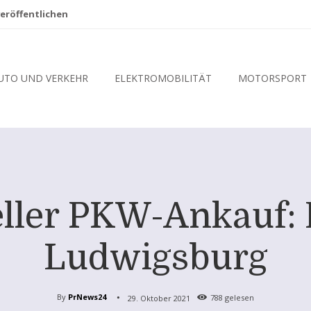
eröffentlichen
UTO UND VERKEHR
ELEKTROMOBILITÄT
MOTORSPORT
eller PKW-Ankauf:
Ludwigsburg
By
PrNews24
29. Oktober 2021
788
gelesen