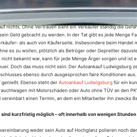
 nichts. Ohne Vertrauen sieht ein Verkäufer ständig die Gefah
 sein Geld gebracht zu werden. In der Tat gibt es jede Menge F
erkäufer- als auch von Käuferseite. Insbesondere beim Handel
hne es zu wollen, plötzlich als Betrüger oder Geprellter dazus
nicht bekannt war, kann für jede Menge Ärger sorgen und ist e
 teuer. Doch das muss nicht sein. Der Autoankauf Ludwigsburg z
bschlusses ebenso durch ausgesprochen faire Konditionen aus.
 genießt. Ebenso steht der
Autoankauf Ludwigsburg
für ein kun
brauchtwagen mit Motorschaden oder Auto ohne TÜV an den PK
nd vereinbart einen Termin, an dem ein Mitarbeiter ihn zwecks 
sind kurzfristig möglich – oft innerhalb von wenigen Stunden
vereinbarung weder sein Auto auf Hochglanz polieren noch de