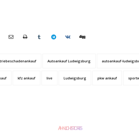
triebeschadenankauf
Autoankauf Ludwigsburg
autoankauf-ludwigsb
kauf
kfz ankauf
live
Ludwigsburg
pkw ankauf
sport
ÄHNLICHE STORIES