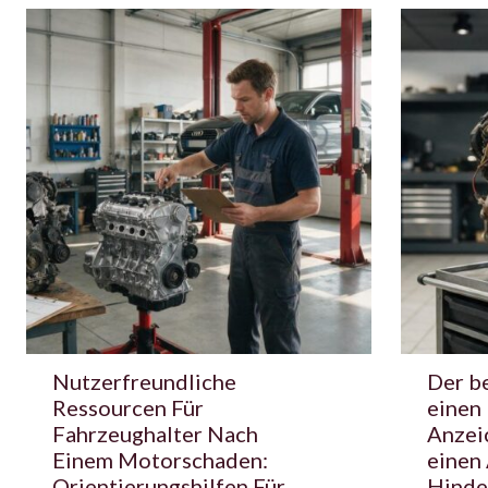
Nutzerfreundliche
Der be
Ressourcen Für
einen
Fahrzeughalter Nach
Anzei
Einem Motorschaden:
einen
Orientierungshilfen Für
Hinde