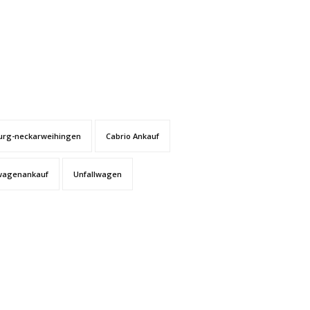
urg-neckarweihingen
Cabrio Ankauf
wagenankauf
Unfallwagen