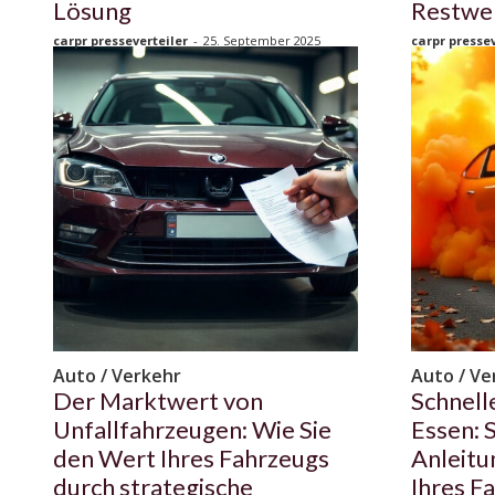
Lösung
Restwer
carpr presseverteiler
-
25. September 2025
carpr pressev
Auto / Verkehr
Auto / Ve
Der Marktwert von
Schnell
Unfallfahrzeugen: Wie Sie
Essen: S
den Wert Ihres Fahrzeugs
Anleitu
durch strategische
Ihres F