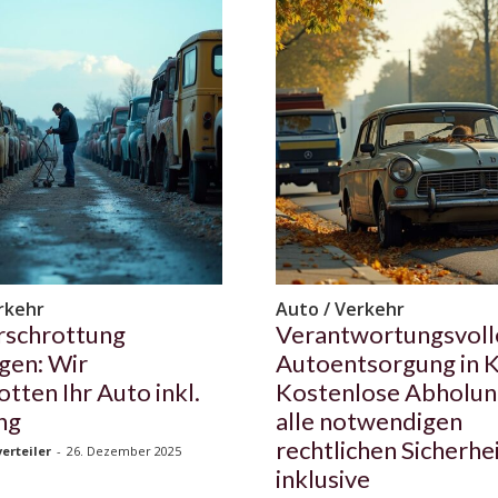
rkehr
Auto / Verkehr
rschrottung
Verantwortungsvoll
ngen: Wir
Autoentsorgung in K
tten Ihr Auto inkl.
Kostenlose Abholun
ng
alle notwendigen
rechtlichen Sicherhe
erteiler
-
26. Dezember 2025
inklusive