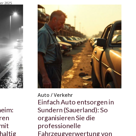
er 2025
Auto / Verkehr
Einfach Auto entsorgen in
heim:
Sundern (Sauerland): So
ren
organisieren Sie die
mit
professionelle
haltig
Fahrzeugverwertung von