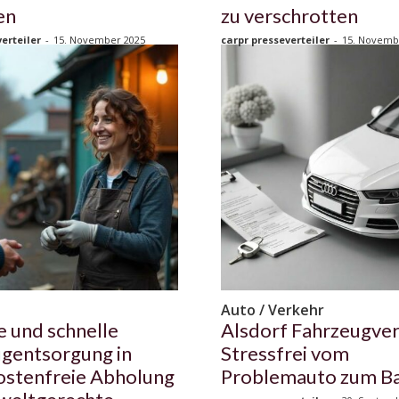
en
zu verschrotten
erteiler
-
15. November 2025
carpr presseverteiler
-
15. Novemb
n
Auto / Verkehr
e und schnelle
Alsdorf Fahrzeugver
gentsorgung in
Stressfrei vom
ostenfreie Abholung
Problemauto zum B