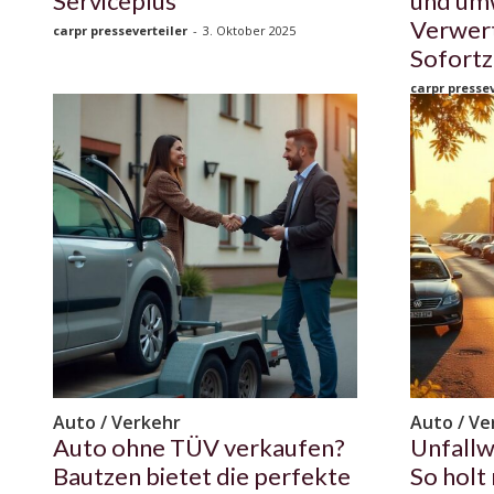
Serviceplus
und um
Verwer
carpr presseverteiler
-
3. Oktober 2025
Sofortz
carpr pressev
Auto / Verkehr
Auto / Ve
Auto ohne TÜV verkaufen?
Unfallw
Bautzen bietet die perfekte
So holt