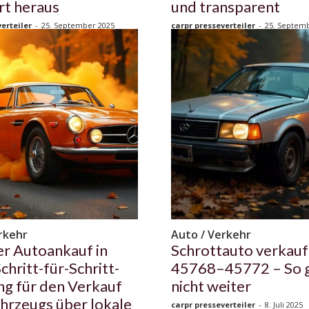
t heraus
und transparent
erteiler
-
25. September 2025
carpr presseverteiler
-
25. Septem
rkehr
Auto / Verkehr
er Autoankauf in
Schrottauto verkauf
chritt-für-Schritt-
45768–45772 – So g
ng für den Verkauf
nicht weiter
ahrzeugs über lokale
carpr presseverteiler
-
8. Juli 2025