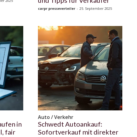
und Tipps für Verkäufer
ber 2025
carpr presseverteiler
-
25. September 2025
Auto / Verkehr
ufen in
Schwedt Autoankauf:
, fair
Sofortverkauf mit direkter