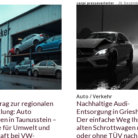
carpr presseverteiler
-
26. Dezemb
n
Auto / Verkehr
trag zur regionalen
Nachhaltige Audi-
lung: Auto
Entsorgung in Gries
en in Taunusstein –
Der einfache Weg Ih
e für Umwelt und
alten Schrottwagen 
aft bei VW-
oder ohne TÜV nach