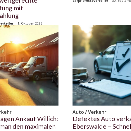
weltgerechte
carpr presseverteiler
-
30. Septem
tung mit
ahlung
erteiler
-
1. Oktober 2025
rkehr
Auto / Verkehr
agen Ankauf Willich:
Defektes Auto verka
 man den maximalen
Eberswalde – Schnell