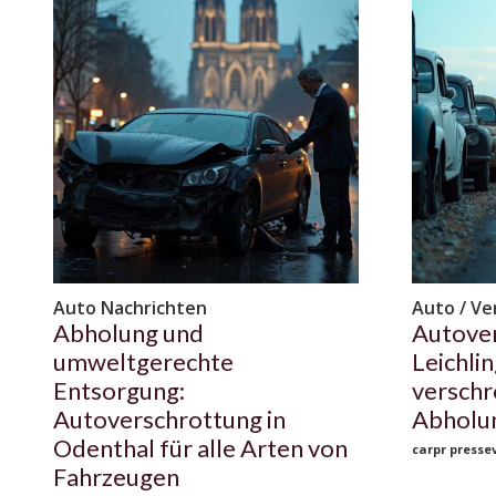
Auto Nachrichten
Auto / Ve
Abholung und
Autove
umweltgerechte
Leichli
Entsorgung:
verschro
Autoverschrottung in
Abholu
Odenthal für alle Arten von
carpr pressev
Fahrzeugen