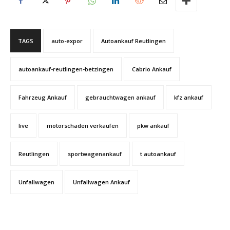
TAGS
auto-expor
Autoankauf Reutlingen
autoankauf-reutlingen-betzingen
Cabrio Ankauf
Fahrzeug Ankauf
gebrauchtwagen ankauf
kfz ankauf
live
motorschaden verkaufen
pkw ankauf
Reutlingen
sportwagenankauf
t autoankauf
Unfallwagen
Unfallwagen Ankauf