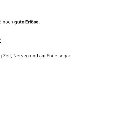
nd noch
gute Erlöse
.
t
eg Zeit, Nerven und am Ende sogar