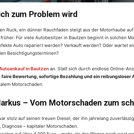
ich zum Problem wird
n Ruck, ein dünner Rauchfaden steigt aus der Motorhaube auf – 
 früher. Für viele Autobesitzer in Bautzen beginnt in solchen
efekte Auto repariert werden? Verkauft werden? Oder wartet ei
den Besichtigungsterminen?
Autoankauf in Bautzen
an. Statt sich durch endlose Online-An
:
faire Bewertung, sofortige Bezahlung und ein reibungsloser 
italem Motorschaden.
Markus – Vom Motorschaden zum schn
ar stolz auf seinen treuen Diesel, der ihn jahrelang zuverlässi
, Diagnose – kapitaler Motorschaden.
rkosten auf über 4.000 Euro – mehr, als der Wagen noch wert wa