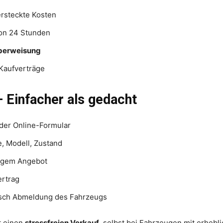
rsteckte Kosten
on 24 Stunden
überweisung
Kaufverträge
– Einfacher als gedacht
der Online-Formular
, Modell, Zustand
tigem Angebot
ertrag
sch Abmeldung des Fahrzeugs
rt einen
stressfreien Verkauf
, selbst bei Fahrzeugen mit erhebl