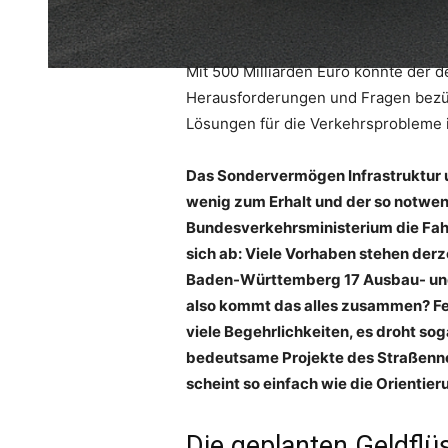
Mit 500 Milliarden Euro könnte der 
Herausforderungen und Fragen bezüg
Lösungen für die Verkehrsprobleme 
Das Sondervermögen Infrastruktur u
wenig zum Erhalt und der so notwe
Bundesverkehrsministerium die Fahr
sich ab: Viele Vorhaben stehen derze
Baden-Württemberg 17 Ausbau- und S
also kommt das alles zusammen? Fest
viele Begehrlichkeiten, es droht so
bedeutsame Projekte des Straßennet
scheint so einfach wie die Orientie
Die geplanten Geldflü