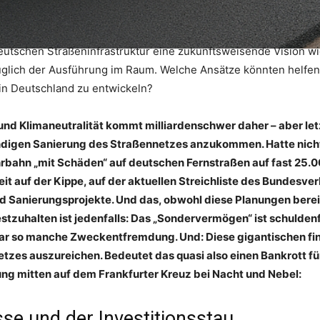
deutschen Straßeninfrastruktur eine zukunftsweisende Vision w
lich der Ausführung im Raum. Welche Ansätze könnten helfen, 
in Deutschland zu entwickeln?
nd Klimaneutralität kommt milliardenschwer daher – aber letz
ndigen Sanierung des Straßennetzes anzukommen. Hatte nicht
bahn „mit Schäden“ auf deutschen Fernstraßen auf fast 25.00
it auf der Kippe, auf der aktuellen Streichliste des Bundesver
anierungsprojekte. Und das, obwohl diese Planungen bereits
zuhalten ist jedenfalls: Das „Sondervermögen“ ist schuldenfi
gar so manche Zweckentfremdung. Und: Diese gigantischen fina
zes auszureichen. Bedeutet das quasi also einen Bankrott fü
rung mitten auf dem Frankfurter Kreuz bei Nacht und Nebel:
sse und der Investitionsstau