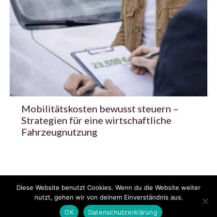
Mobilitätskosten bewusst steuern –
Strategien für eine wirtschaftliche
Fahrzeugnutzung
Diese Website benutzt Cookies. Wenn du die Website weiter
© 2020 - 2025 Copyright - KFZzeitung.com
nutzt, gehen wir von deinem Einverständnis aus.
AGB
Datenschutzerklärung
FAQ
Kontakt
Impressum
News
OK
Datenschutzerklärung
Pressemitteilung veröffentlichen