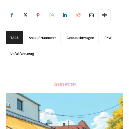
TAGS
Ankauf Hannover
Gebrauchtwagen
PKW
Unfallfahrzeug
ÄHNLICHE STORIES