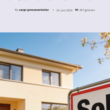
By
carpr presseverteiler
24. Juni 2026
287
gelesen