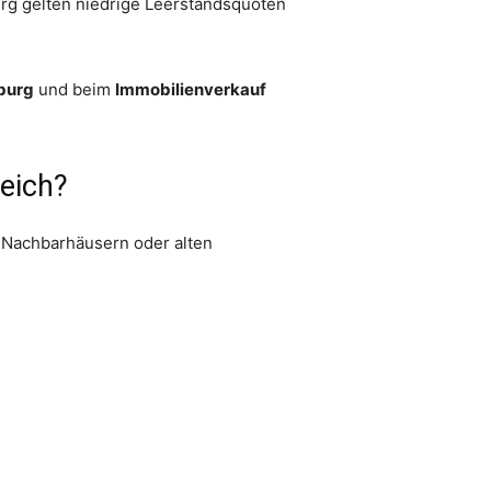
rg gelten niedrige Leerstandsquoten
burg
und beim
Immobilienverkauf
reich?
an Nachbarhäusern oder alten