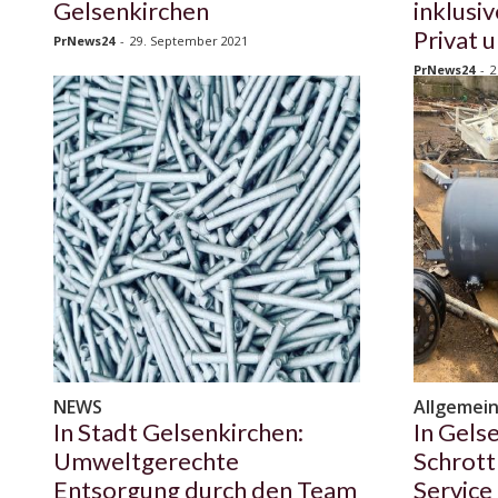
Gelsenkirchen
inklusi
Privat 
PrNews24
-
29. September 2021
PrNews24
-
2
NEWS
Allgemei
In Stadt Gelsenkirchen:
In Gels
Umweltgerechte
Schrott
Entsorgung durch den Team
Service 