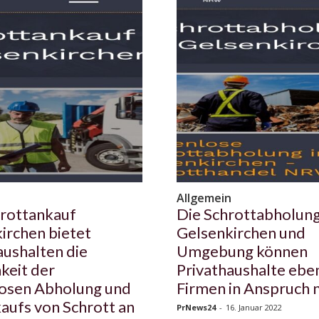
n
Allgemein
rottankauf
Die Schrottabholun
irchen bietet
Gelsenkirchen und
aushalten die
Umgebung können
keit der
Privathaushalte ebe
osen Abholung und
Firmen in Anspruch
aufs von Schrott an
PrNews24
-
16. Januar 2022