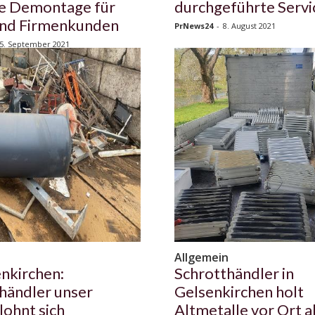
ve Demontage für
durchgeführte Servi
und Firmenkunden
PrNews24
-
8. August 2021
5. September 2021
n
Allgemein
enkirchen:
Schrotthändler in
händler unser
Gelsenkirchen holt
lohnt sich
Altmetalle vor Ort a