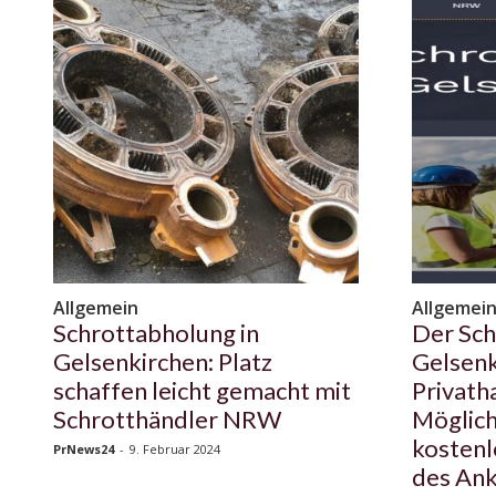
Allgemein
Allgemei
Schrottabholung in
Der Sch
Gelsenkirchen: Platz
Gelsenk
schaffen leicht gemacht mit
Privath
Schrotthändler NRW
Möglich
kostenl
PrNews24
-
9. Februar 2024
des Ank