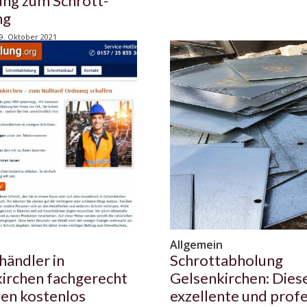
ng zum Schrott-
ng
9. Oktober 2021
n
Allgemein
händler in
Schrottabholung
irchen fachgerecht
Gelsenkirchen: Dies
en kostenlos
exzellente und profe