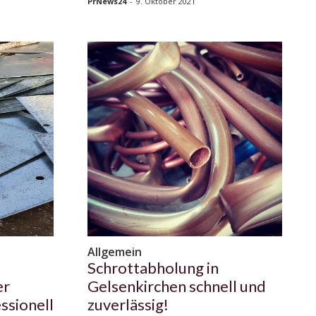
PrNews24
-
9. Oktober 2021
Allgemein
Schrottabholung in
er
Gelsenkirchen schnell und
ssionell
zuverlässig!