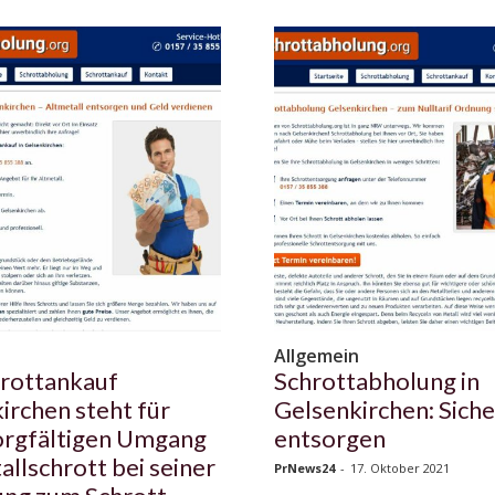
n
Allgemein
rottankauf
Schrottabholung in
irchen steht für
Gelsenkirchen: Siche
orgfältigen Umgang
entsorgen
allschrott bei seiner
PrNews24
-
17. Oktober 2021