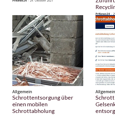
Zuführu
PrNews24
-
29. Oktober 2021
Recycli
PrNews24
-
2
Allgemein
Allgemei
Schrottentsorgung über
Schrott
einen mobilen
Gelsenk
Schrottabholung
entsorg