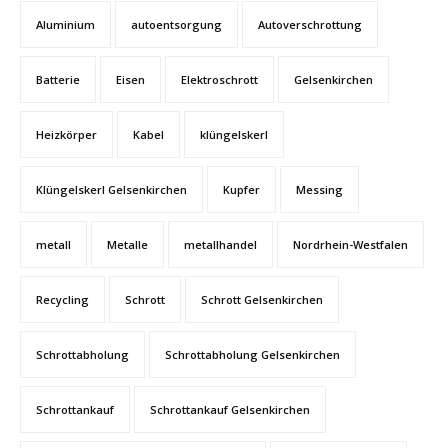
Aluminium
autoentsorgung
Autoverschrottung
Batterie
Eisen
Elektroschrott
Gelsenkirchen
Heizkörper
Kabel
klüngelskerl
Klüngelskerl Gelsenkirchen
Kupfer
Messing
metall
Metalle
metallhandel
Nordrhein-Westfalen
Recycling
Schrott
Schrott Gelsenkirchen
Schrottabholung
Schrottabholung Gelsenkirchen
Schrottankauf
Schrottankauf Gelsenkirchen