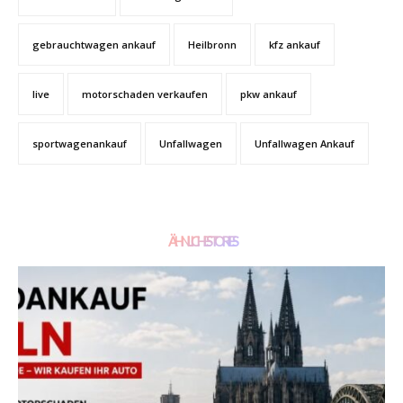
gebrauchtwagen ankauf
Heilbronn
kfz ankauf
live
motorschaden verkaufen
pkw ankauf
sportwagenankauf
Unfallwagen
Unfallwagen Ankauf
ÄHNLICHE STORIES