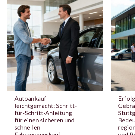
Autoankauf
Erfol
leichtgemacht: Schritt-
Gebra
für-Schritt-Anleitung
Stuttg
für einen sicheren und
Bedeu
schnellen
regio
Fahrzeugverkauf
und P