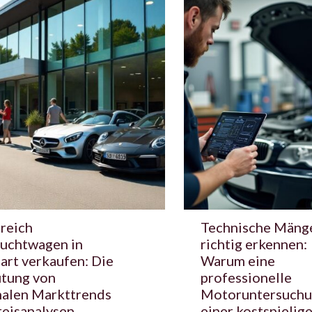
greich
Technische Mäng
uchtwagen in
richtig erkennen:
art verkaufen: Die
Warum eine
tung von
professionelle
nalen Markttrends
Motoruntersuchu
reisanalysen
einer kostspielig