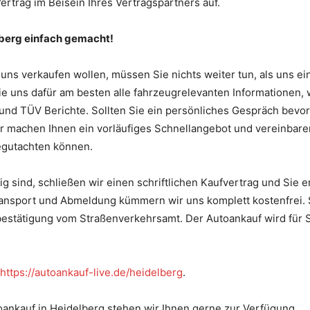
ertrag im Beisein Ihres Vertragspartners auf.
berg einfach gemacht!
ns verkaufen wollen, müssen Sie nichts weiter tun, als uns ei
e uns dafür am besten alle fahrzeugrelevanten Informationen, 
 und TÜV Berichte. Sollten Sie ein persönliches Gespräch bev
ir machen Ihnen ein vorläufiges Schnellangebot und vereinbar
egutachten können.
 sind, schließen wir einen schriftlichen Kaufvertrag und Sie er
ansport und Abmeldung kümmern wir uns komplett kostenfrei. S
estätigung vom Straßenverkehrsamt. Der Autoankauf wird für S
https://autoankauf-live.de/heidelberg
.
ankauf in Heidelberg stehen wir Ihnen gerne zur Verfügung.