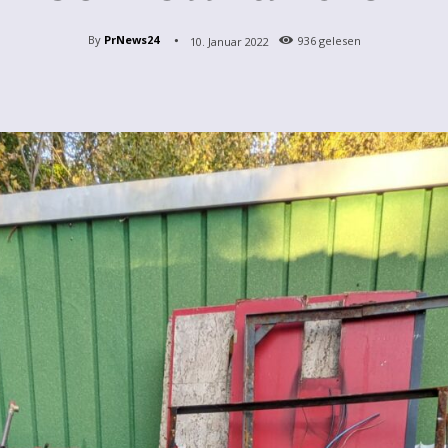
By
PrNews24
10. Januar 2022
936
gelesen