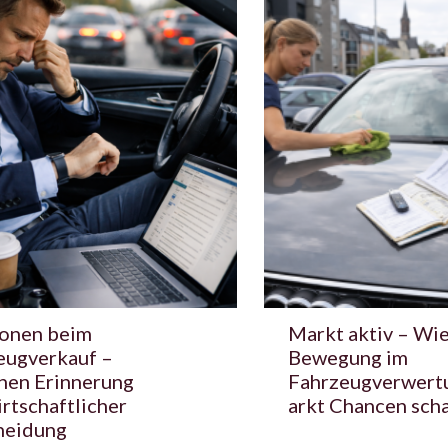
onen beim
Markt aktiv – Wi
eugverkauf –
Bewegung im
hen Erinnerung
Fahrzeugverwert
rtschaftlicher
arkt Chancen scha
heidung