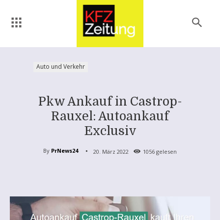
Auto und Verkehr
Pkw Ankauf in Castrop-
Rauxel: Autoankauf
Exclusiv
By
PrNews24
20. März 2022
1056
gelesen