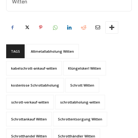
Witten
TAGS
Altmetallabholung Witten
kabelschrott-ankauf-witten
Klüngelskerl Witten
kostenlose Schrottabholung
Schrott Witten
schrott-verkauf-witten
schrottabholung-witten
Schrottankauf Witten
Schrottentsorgung Witten
Schrotthandel Witten
Schrotthändler Witten