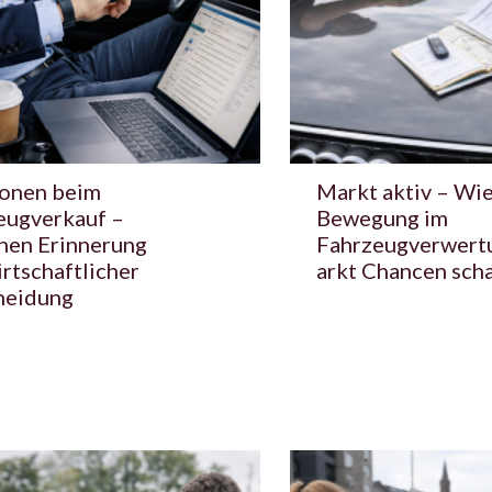
onen beim
Markt aktiv – Wi
eugverkauf –
Bewegung im
hen Erinnerung
Fahrzeugverwert
rtschaftlicher
arkt Chancen scha
heidung