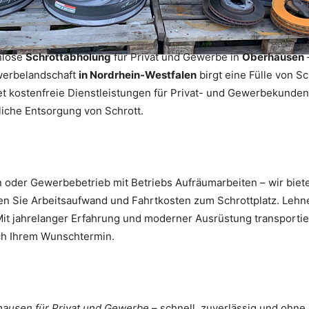
nlose
Schrottabholung
für Privat und Gewerbe in
Oberhausen
ewerbelandschaft
in Nordrhein-Westfalen
birgt eine Fülle von S
t kostenfreie Dienstleistungen für Privat- und Gewerbekunden. 
iche Entsorgung von Schrott.
n oder Gewerbebetrieb mit Betriebs Aufräumarbeiten – wir biet
ren Sie Arbeitsaufwand und Fahrtkosten zum Schrottplatz. Lehn
Mit jahrelanger Erfahrung und moderner Ausrüstung transporti
ch Ihrem Wunschtermin.
hausen für Privat und Gewerbe
– schnell, zuverlässig und ohn