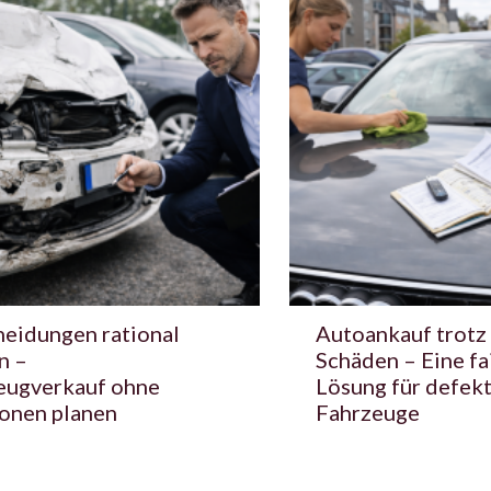
heidungen rational
Autoankauf trotz
n –
Schäden – Eine fa
eugverkauf ohne
Lösung für defek
onen planen
Fahrzeuge